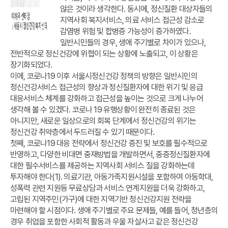
않은 것이라 생각한다. 동시에, 정신질환 대상자들의
지역사회 복지서비스, 의료 서비스 접근성 감소로
감염병 위험 및 합병증 가능성이 증가하였다.
일반시민들의 경우, 생애 주기별로 차이가 있으나,
전반적으로 정신건강에 위협이 되는 상황에 노출되고, 이 상황은
장기화되었다.
이에, 코로나19 이후 서울시정신건강 정책의 방향은 일반시민의
정신건강서비스 접근성의 향상과 정신질환자에 대한 위기 및 응급
대응서비스 체계를 강화하고 접근성을 높이는 것으로 크게 나누어
생각해 볼 수 있겠다. 코로나 19 유행상황이 완전히 종료된 것은
아니지만, 새로운 일상으로의 회복 단계에서 정신건강의 위기는
정신건강 취약층에서 두드러질 수 있기 때문이다.
첫째, 코로나19 대응 전략에서 정신건강 증진 및 보호를 필수적으로
반영하고, 다양한 비대면 중재방법을 개발하면서, 중증정신질환자에
대한 필수서비스를 제공하는 지역사회 서비스 질을 강화하는데
투자해야 한다(1). 의료기관, 아동가족지원시설을 포함하여 아동학대,
성폭력 관련 지원등 무료상담과 서비스 연계지원을 더욱 강화하고,
고립된 지역주민(가구)에 대한 지역기반 정신건강지원 전략을
마련해야 할 시점이다. 생애 주기별로 주요 문제들, 예를 들어, 청년층의
경우 취업을 포함한 사회적 활동과 우울 자살사고 같은 정신건강