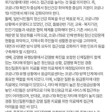
위기상황에 대한 서비스 접근성을 높이는 것 등을 의미한다. 즉,
코로나19 확진자 중심에서 정신건강 취약계층 중심의 지원이 코로나
19 이전에 비해 더욱 강화되어야 한다.
둘째, 일반시민들의 정신건강 회복을 우선 목표로 하고, 코로나19
상황에서 운영되고 있었던, 건강, 돌봄관련 기관, 교육 · 복지기관,
민간기업들과 새로운 협력 체계를 강화해야 한다. 기존 서비스의
재운영 및 정상화를 시작으로, 코로나19로 인해 변화된 정신건강문제
현황을 파악하고, 지역사회 주민들의 생활환경 방식을 고려하여,
대면과 비대면 방식 양쪽 모두의 접근성을 강화하기 위한 인프라 등을
구축해야 할 시점이다.
셋째, 감염병 유행상황에서 감염병 확진을 포함한 신체질환이 함께
있는 자타해 위험이 높은 정신응급 상황, 감염병 확진된 경증
정신질환자 등의 치료를 위한 의료체계가 재정립되어야 한다.
코로나19 유행 상황에서 응급의료센터는 코로나19 방역 단계에서의
중요한 역할을 하게 되었다. 이에, 뇌혈관 질환 등 응급환자에 대한
치료에도 어려움이 있었으나, 자타해 위험이 높은 정신응급상황에
놓인 시민들은 상대적으로 더욱 정신응급 의료 서비스에 접근하는
것이 어려웠으며, 반대로, 코로나19 확진된 자타해 위험이 높지 않은
경증 정신질환자들은 감염 질환 치료를 위한 의료체계 접근에
어려움을 겪은 바 있다.