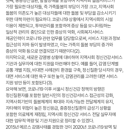
넷째, 중증정신질환, 발달장애를 포함하여 지역사회 돌봄서비스가
가장 필요한 대상자들, 즉 가족돌봄의 부담이 가장 크고, 지역사회
돌봄의 의존도가 높은 대상자들에 대한 돌봄 및 부담을 감소시키기
위한 대책 마련이 필요하다. 코로나19 상황에서 지역사회의 시설
이용이 제한되고, 투약관리를 포함하여 증상 등을 모니터링하는
일상적 관리의 중단으로 인한 증상의 악화, 사회복지서비스
제공인력이 코로나19 관련 업무를 담당함으로써, 서비스 지원과 정보
접근성의 저하 등이 발생하였고, 이는 가족의 돌봄 부담의 증가와
증상의 악화 등으로 연결되었기 때문이다(2).
마지막으로, 새로운 감염병 상황에 대비하여 지역사회 정신건강서비스
기관과 실무자에 대한 지원을 마련해야 한다. 예를 들어, 감염 단계별
공통 개별 지침, 비대면 사례관리 환경을 구축, 정신질환 당사자의 경우,
대면 서비스에 대한 욕구 또한 높아, 감염관리를 고려한 대면 서비스
지원 방안 등이 포함된다(3).
요약해 보면, 코로나19 이후 서울시 정신건강 정책의 방향은
정신질환자를 포함한 일반시민의 정신건강서비스 접근성의 강화,
지역사회기반의 돌봄체계의 확대와 지속가능한 전달체계의 유지,
자타해의 위험이 높은 정신응급, 중증정신질환의 급성기 상황을
포함한 의료체계 재정립, 지역사회 정신건강 서비스 전달 실무자에
대한 업무적 역량 및 기관 지원으로 정리할 수 있겠다.
2015년 메르스 감염사태를 경험한 것이 2020년 코로나19 방역 및